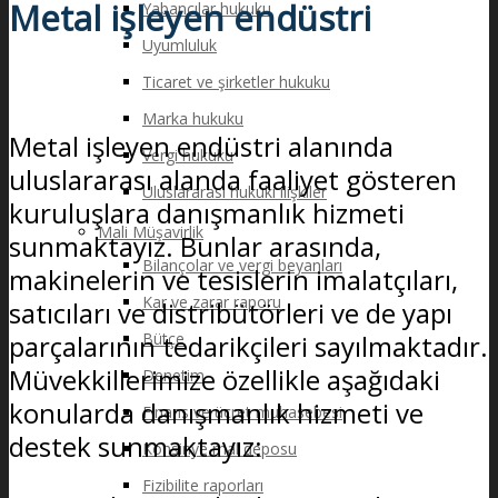
Metal işleyen endüstri
Yabancılar hukuku
Uyumluluk
Ticaret ve şirketler hukuku
Marka hukuku
Metal işleyen endüstri alanında
Vergi hukuku
uluslararası alanda faaliyet gösteren
Uluslararası hukuki ilişkiler
kuruluşlara danışmanlık hizmeti
Mali Müşavirlik
sunmaktayız. Bunlar arasında,
Bilançolar ve vergi beyanları
makinelerin ve tesislerin imalatçıları,
Kar ve zarar raporu
satıcıları ve distribütörleri ve de yapı
parçalarının tedarikçileri sayılmaktadır.
Bütçe
Müvekkillerimize özellikle aşağıdaki
Denetim
konularda danışmanlık hizmeti ve
Finans ve ücret muhasebesi
destek sunmaktayız:
Konsinye mal deposu
Fizibilite raporları