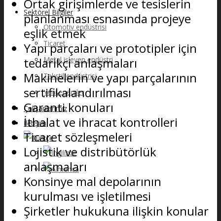
Ortak girişimlerde ve tesislerin
Sektörel Bilgiler
planlanması esnasında projeye
Otomotiv endüstrisi
eşlik etmek
Ticaret
Yapı parçaları ve prototipler için
tedarikçi anlaşmaları
Metal işleyen endüstri
Makinelerin ve yapı parçalarının
Tekstil endüstrisi
sertifikalandırılması
Yeni enerjiler
Garanti konuları
Çalışanlarımız
İthalat ve ihracat kontrolleri
İletişim
Ticaret sözleşmeleri
Lojistik ve distribütörlük
anlaşmaları
Konsinye mal depolarının
kurulması ve işletilmesi
Şirketler hukukuna ilişkin konular