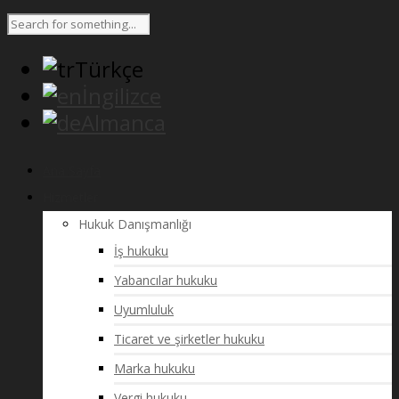
Türkçe
İngilizce
Almanca
Ana Sayfa
Hizmetler
Hukuk Danışmanlığı
İş hukuku
Yabancılar hukuku
Uyumluluk
Ticaret ve şirketler hukuku
Marka hukuku
Vergi hukuku