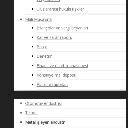
Uluslararası hukuki ilişkiler
Mali Müşavirlik
Bilançolar ve vergi beyanları
Kar ve zarar raporu
Bütçe
Denetim
Finans ve ücret muhasebesi
Konsinye mal deposu
Fizibilite raporları
Sektörel Bilgiler
Otomotiv endüstrisi
Ticaret
Metal işleyen endüstri